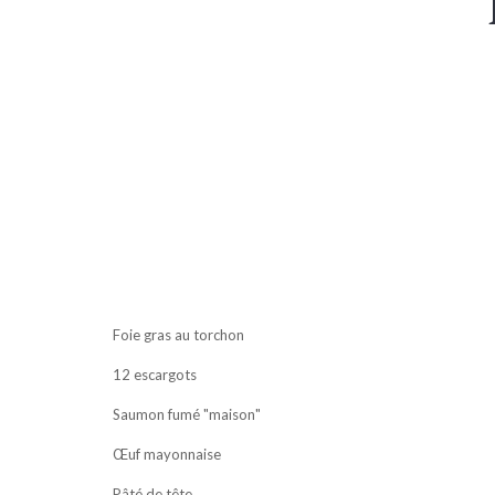
Foie gras au torchon
12 escargots
Saumon fumé "maison"
Œuf mayonnaise
Pâté de tête