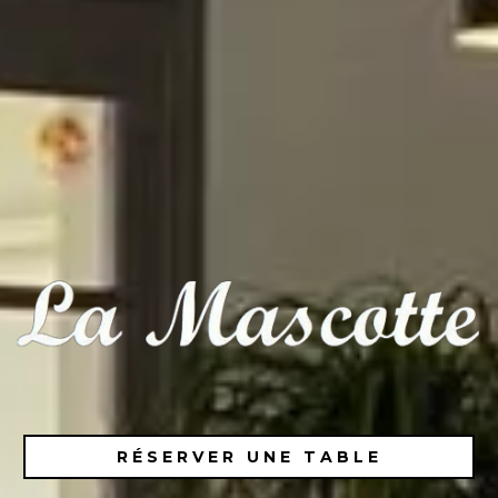
RÉSERVER UNE TABLE